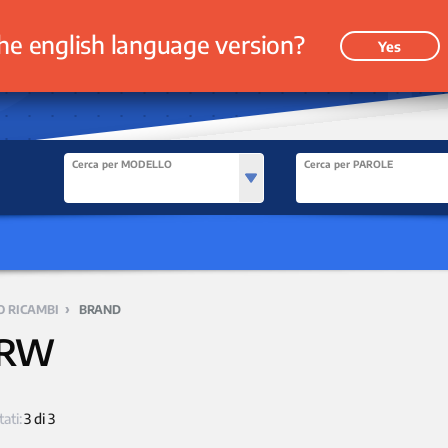
he english language version?
Yes
Cerca per MODELLO
Cerca per PAROLE
›
O RICAMBI
BRAND
RW
tati:
3 di 3