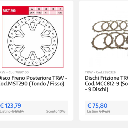
RW - Cod.7880100
TRW - Cod.7380326
isco Freno Posteriore TRW -
Dischi Frizione T
od.MST290 (Tondo / Fisso)
Cod.MCC612-9 (Sol
- 9 Dischi)
€ 123,79
€ 75,80
Listino
€ 137,54
Sconto 10%
Listino
€ 94,75