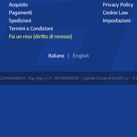
Acquisto
Privacy Policy
Pagamenti
Cookie Law
Spedizioni
Impostazioni
Termini e Condizioni
Fai un reso (diritto di recesso)
Italiano
|
English
O RICAMBI Srl - Reg. Imp. e C.F. IT07989500157 - Capitale Sociale € 46.800 i.v. - R.