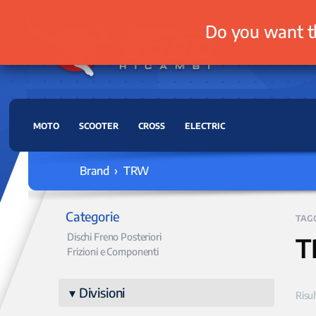
Do you want t
MOTO
SCOOTER
CROSS
ELECTRIC
Brand › TRW
Categorie
TAG
Dischi Freno Posteriori
T
Frizioni e Componenti
Divisioni
Risul