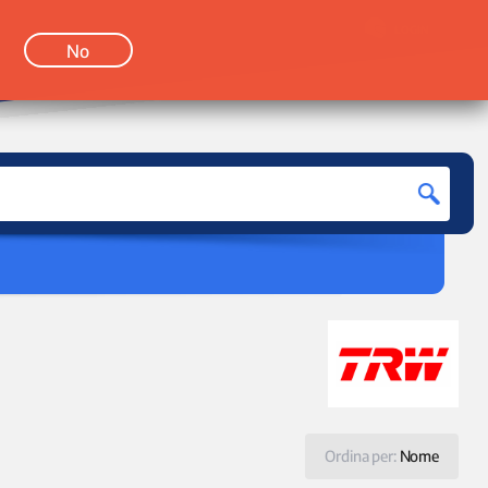
LOGIN
No
Ordina per:
Nome