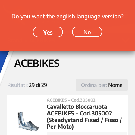
Do you want the english language version?
Yes
No
Brand › ACEBIKES
ACEBIKES
Risultati:
29 di 29
Ordina per:
Nome
ACEBIKES - Cod.305002
Cavalletto Bloccaruota
ACEBIKES - Cod.305002
(Steadystand Fixed / Fisso /
Per Moto)