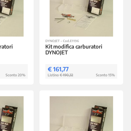
DYNOJET - Cod.E1196
ratori
Kit modifica carburatori
DYNOJET
€ 161,77
Sconto 20%
Listino
€ 190,32
Sconto 15%