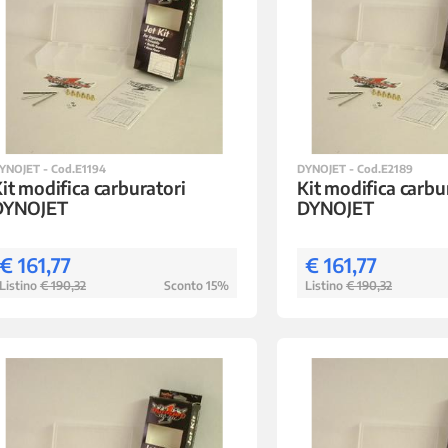
YNOJET - Cod.E1194
DYNOJET - Cod.E2189
it modifica carburatori
Kit modifica carbu
DYNOJET
DYNOJET
€ 161,77
€ 161,77
Listino
€ 190,32
Sconto 15%
Listino
€ 190,32