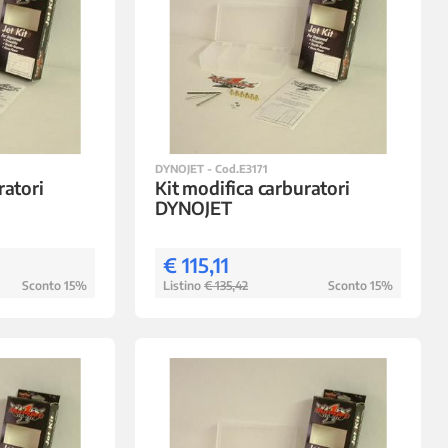
DYNOJET - Cod.E3171
ratori
Kit modifica carburatori
DYNOJET
€ 115,11
Sconto 15%
Listino
€ 135,42
Sconto 15%