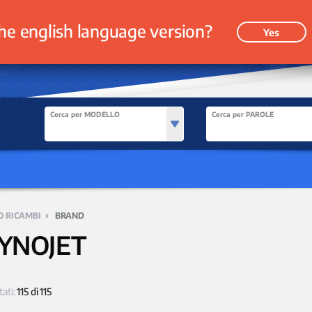
he english language version?
Yes
Cerca per MODELLO
Cerca per PAROLE
›
O RICAMBI
BRAND
YNOJET
tati:
115 di 115