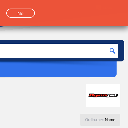
LOGIN
No
Ordina per:
Nome