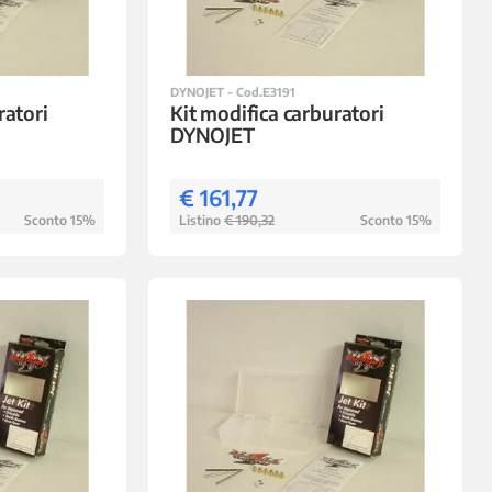
DYNOJET - Cod.E3191
ratori
Kit modifica carburatori
DYNOJET
€ 161,77
Sconto 15%
Listino
€ 190,32
Sconto 15%