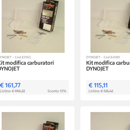
YNOJET - Cod.E3162
DYNOJET - Cod.E4189
it modifica carburatori
Kit modifica carbu
DYNOJET
DYNOJET
€ 161,77
€ 115,11
Listino
€ 190,32
Sconto 15%
Listino
€ 135,42