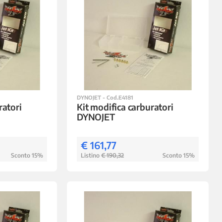
DYNOJET - Cod.E4181
ratori
Kit modifica carburatori
DYNOJET
€ 161,77
Sconto 15%
Listino
€ 190,32
Sconto 15%