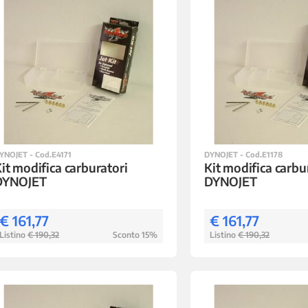
YNOJET - Cod.E4171
DYNOJET - Cod.E1178
it modifica carburatori
Kit modifica carbu
DYNOJET
DYNOJET
€ 161,77
€ 161,77
Listino
€ 190,32
Sconto 15%
Listino
€ 190,32