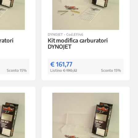
DYNOJET - Cod.E1146
ratori
Kit modifica carburatori
DYNOJET
€ 161,77
Sconto 15%
Listino
€ 190,32
Sconto 15%