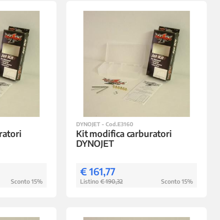
DYNOJET - Cod.E3160
ratori
Kit modifica carburatori
DYNOJET
€ 161,77
Sconto 15%
Listino
€ 190,32
Sconto 15%