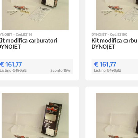
YNOJET - Cod.E2191
DYNOJET - Cod.E3190
it modifica carburatori
Kit modifica carbu
DYNOJET
DYNOJET
€ 161,77
€ 161,77
Listino
€ 190,32
Sconto 15%
Listino
€ 190,32