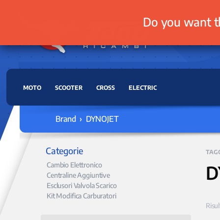
Do you want t
MOTO
SCOOTER
CROSS
ELECTRIC
Brand › DYNOJET
Categorie
TAG
Cambio Elettronico
D
Centraline Aggiuntive
Esclusori Valvola Scarico
Kit Modifica Carburatori
Risul