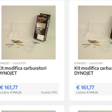
YNOJET - Cod.E1175
DYNOJET - Cod.E2187
it modifica carburatori
Kit modifica carbu
DYNOJET
DYNOJET
€ 161,77
€ 161,77
Listino
€ 190,32
Sconto 15%
Listino
€ 190,32