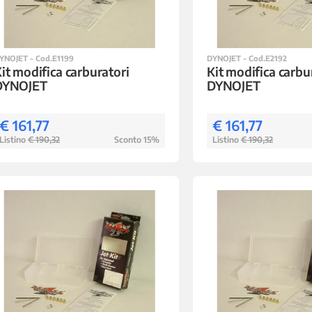
YNOJET - Cod.E1199
DYNOJET - Cod.E2192
it modifica carburatori
Kit modifica carbu
DYNOJET
DYNOJET
€ 161,77
€ 161,77
Listino
€ 190,32
Sconto 15%
Listino
€ 190,32