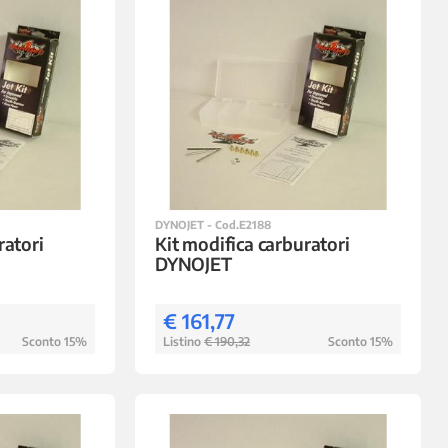
DYNOJET - Cod.E2188
ratori
Kit modifica carburatori
DYNOJET
€ 161,77
Sconto 15%
Listino
€ 190,32
Sconto 15%