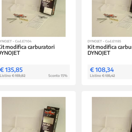
YNOJET - Cod.E7104
DYNOJET - Cod.E1185
it modifica carburatori
Kit modifica carbu
DYNOJET
DYNOJET
€ 135,85
€ 108,34
Listino
€ 159,82
Sconto 15%
Listino
€ 135,42