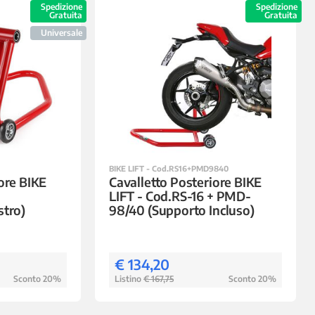
Spedizione
Spedizione
Gratuita
Gratuita
Universale
BIKE LIFT - Cod.RS16+PMD9840
ore BIKE
Cavalletto Posteriore BIKE
LIFT - Cod.RS-16 + PMD-
stro)
98/40 (Supporto Incluso)
€ 134,20
Sconto 20%
Listino
€ 167,75
Sconto 20%