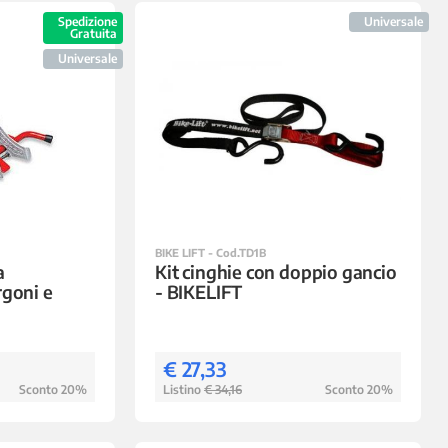
Spedizione
Universale
Gratuita
Universale
BIKE LIFT - Cod.TD1B
a
Kit cinghie con doppio gancio
rgoni e
- BIKELIFT
€ 27,33
Sconto 20%
Listino
€ 34,16
Sconto 20%