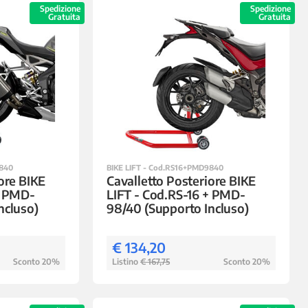
Spedizione
Spedizione
Gratuita
Gratuita
9840
BIKE LIFT - Cod.RS16+PMD9840
ore BIKE
Cavalletto Posteriore BIKE
+ PMD-
LIFT - Cod.RS-16 + PMD-
ncluso)
98/40 (Supporto Incluso)
€ 134,20
Sconto 20%
Listino
€ 167,75
Sconto 20%