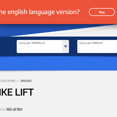
he english language version?
Yes
Cerca per MODELLO
Cerca per PAROLE
›
O RICAMBI
BRAND
IKE LIFT
tati:
180 di 180