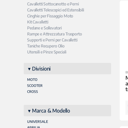
Cavalletti Sottocanotto e Perni
Cavalletti Telescopici ed Estensibili
Cinghie per Fissaggio Moto
Kit Cavalletti
Pedane e Sollevatori
Rampe e Attrezzatura Trasporto
Supporti e Perni per Cavalletti
Taniche Recupero Olio
Utensili e Pinze Speciali
Divisioni
B
M
MOTO
a
SCOOTER
t
CROSS
Marca & Modello
UNIVERSALE
APRILIA