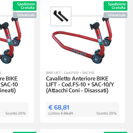
Spedizione
Spedizione
Gratuita
Gratuita
Universale
Universale
0
BIKE LIFT - Cod.FS10 + SACY10
re BIKE
Cavalletto Anteriore BIKE
+ SAC-10
LIFT - Cod.FS-10 + SAC-10/Y
lineati)
(Attacchi Coni - Disassati)
€ 68,81
Sconto 20%
Listino
€ 86,01
Sconto 20%