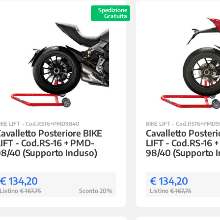
Spedizione
Gratuita
IKE LIFT - Cod.RS16+PMD9840
BIKE LIFT - Cod.RS16+PMD
avalletto Posteriore BIKE
Cavalletto Posteri
IFT - Cod.RS-16 + PMD-
LIFT - Cod.RS-16 
8/40 (Supporto Incluso)
98/40 (Supporto I
€ 134,20
€ 134,20
Listino
€ 167,75
Sconto 20%
Listino
€ 167,75