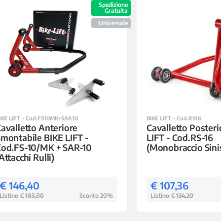
Spedizione
Gratuita
Universale
IKE LIFT - Cod.FS10MK+SAR10
BIKE LIFT - Cod.RS16
avalletto Anteriore
Cavalletto Posteri
montabile BIKE LIFT -
LIFT - Cod.RS-16
Cod.FS-10/MK + SAR-10
(Monobraccio Sini
Attacchi Rulli)
€ 146,40
€ 107,36
Listino
€ 183,00
Sconto 20%
Listino
€ 134,20