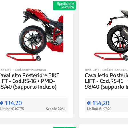
Spedizione
Gratuita
IKE LIFT - Cod.RS16+PMD9840
BIKE LIFT - Cod.RS16+PMD
avalletto Posteriore BIKE
Cavalletto Posteri
IFT - Cod.RS-16 + PMD-
LIFT - Cod.RS-16 
8/40 (Supporto Incluso)
98/40 (Supporto I
€ 134,20
€ 134,20
Listino
€ 167,75
Sconto 20%
Listino
€ 167,75