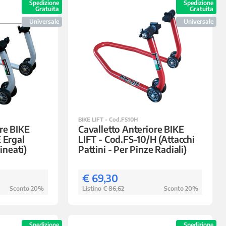
Spedizione
Spedizione
Gratuita
Gratuita
Universale
Universale
BIKE LIFT - Cod.FS10H
re BIKE
Cavalletto Anteriore BIKE
 Ergal
LIFT - Cod.FS-10/H (Attacchi
lineati)
Pattini - Per Pinze Radiali)
€ 69,30
Sconto 20%
Listino
€ 86,62
Sconto 20%
Spedizione
Spedizione