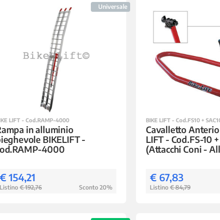
Universale
IKE LIFT - Cod.RAMP-4000
BIKE LIFT - Cod.FS10 + SAC1
ampa in alluminio
Cavalletto Anterio
ieghevole BIKELIFT -
LIFT - Cod.FS-10 
cod.RAMP-4000
(Attacchi Coni - Al
€ 154,21
€ 67,83
Listino
€ 192,76
Sconto 20%
Listino
€ 84,79