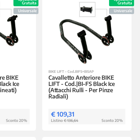
Gratuita
Gratuita
Universale
Universale
BIKE LIFT - Cod.BIFS+BISAP
re BIKE
Cavalletto Anteriore BIKE
lack Ice
LIFT - Cod.|BI-FS Black Ice
lineati)
(Attacchi Rulli - Per Pinze
Radiali)
€ 109,31
Sconto 20%
Listino
€ 136,64
Sconto 20%