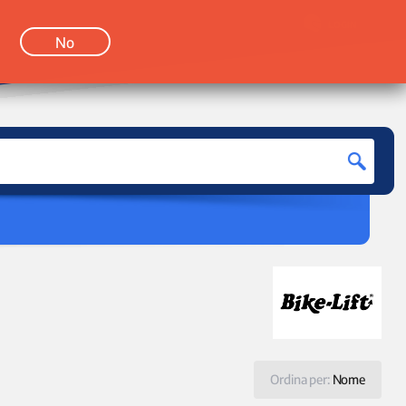
LOGIN
No
Ordina per:
Nome