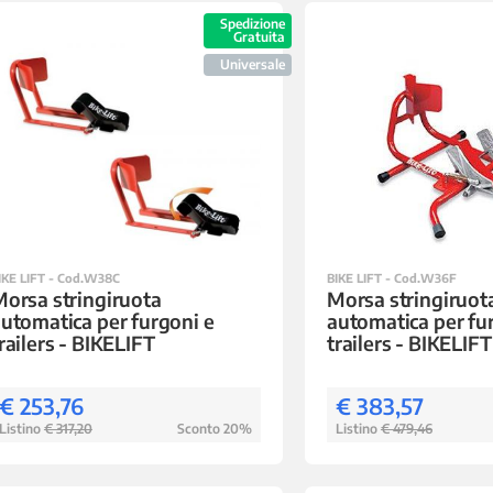
Spedizione
Gratuita
Universale
IKE LIFT - Cod.W38C
BIKE LIFT - Cod.W36F
orsa stringiruota
Morsa stringiruot
utomatica per furgoni e
automatica per fu
railers - BIKELIFT
trailers - BIKELIFT
€ 253,76
€ 383,57
Listino
€ 317,20
Sconto 20%
Listino
€ 479,46