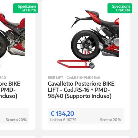
Spedizione
Spedizione
Gratuita
Gratuita
9840
BIKE LIFT - Cod.RS16+PMD9840
ore BIKE
Cavalletto Posteriore BIKE
+ PMD-
LIFT - Cod.RS-16 + PMD-
ncluso)
98/40 (Supporto Incluso)
€ 134,20
Sconto 20%
Listino
€ 167,75
Sconto 20%