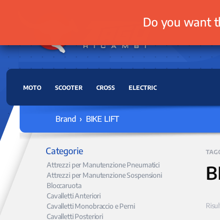
Do you want t
MOTO
SCOOTER
CROSS
ELECTRIC
Brand › BIKE LIFT
Categorie
TAG
Attrezzi per Manutenzione Pneumatici
B
Attrezzi per Manutenzione Sospensioni
Bloccaruota
Cavalletti Anteriori
Risul
Cavalletti Monobraccio e Perni
Cavalletti Posteriori