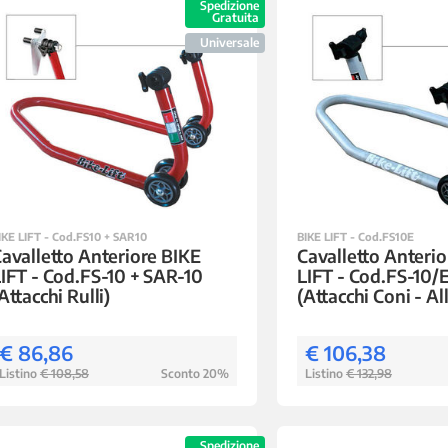
Spedizione
Gratuita
Universale
IKE LIFT - Cod.FS10 + SAR10
BIKE LIFT - Cod.FS10E
avalletto Anteriore BIKE
Cavalletto Anterio
IFT - Cod.FS-10 + SAR-10
LIFT - Cod.FS-10/E
Attacchi Rulli)
(Attacchi Coni - Al
€ 86,86
€ 106,38
Listino
€ 108,58
Sconto 20%
Listino
€ 132,98
Spedizione