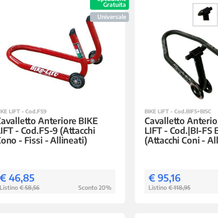
Gratuita
Universale
IKE LIFT - Cod.FS9
BIKE LIFT - Cod.BIFS+BISC
avalletto Anteriore BIKE
Cavalletto Anterio
IFT - Cod.FS-9 (Attacchi
LIFT - Cod.|BI-FS B
ono - Fissi - Allineati)
(Attacchi Coni - Al
€ 46,85
€ 95,16
Listino
€ 58,56
Sconto 20%
Listino
€ 118,95