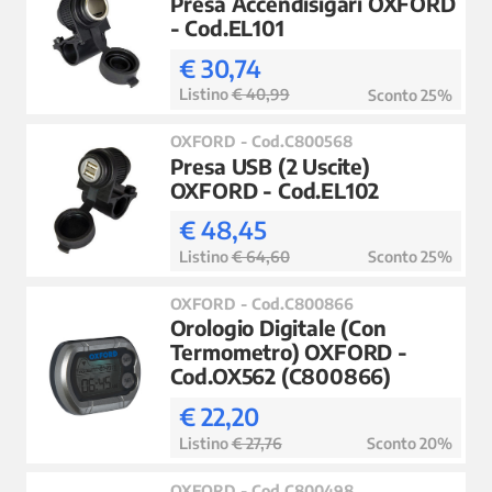
Presa Accendisigari OXFORD
- Cod.EL101
€ 30,74
Listino
€ 40,99
Sconto 25%
OXFORD - Cod.C800568
Presa USB (2 Uscite)
OXFORD - Cod.EL102
€ 48,45
Listino
€ 64,60
Sconto 25%
OXFORD - Cod.C800866
Orologio Digitale (Con
Termometro) OXFORD -
Cod.OX562 (C800866)
€ 22,20
Listino
€ 27,76
Sconto 20%
OXFORD - Cod.C800498