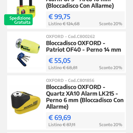
(Bloccadisco Con Allarme)
€ 99,75
Spedizione
Gratuita
Listino
€ 124,68
Sconto 20%
OXFORD - Cod.C800262
Bloccadisco OXFORD -
Patriot OF40 - Perno 14 mm
€ 55,05
Listino
€ 68,81
Sconto 20%
OXFORD - Cod.C801856
Bloccadisco OXFORD -
Quartz XA10 Alarm LK215 -
Perno 6 mm (Bloccadisco Con
Allarme)
€ 69,69
Listino
€ 87,11
Sconto 20%