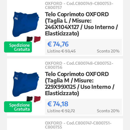
OXFORD - Cod.C800749-C800753-
C800757
Telo Coprimoto OXFORD
(Taglia L / Misure:
246X104X127 / Uso Interno /
Elasticizzato)
€ 74,76
Spedizione
Gratuita
Listino
€ 93,45
Sconto 20%
OXFORD - Cod.C800748-C800752-
C800756
Telo Coprimoto OXFORD
(Taglia M / Misure:
229X99X125 / Uso Interno /
Elasticizzato)
€ 74,18
Spedizione
Gratuita
Listino
€ 92,72
Sconto 20%
OXFORD - Cod.C800747-C800751-
C800755