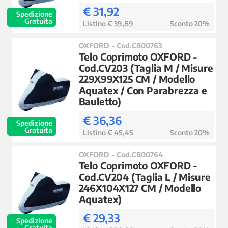
€ 31,92
Spedizione
Gratuita
Listino
€ 39,89
Sconto 20%
OXFORD - Cod.C800763
Telo Coprimoto OXFORD -
Cod.CV203 (Taglia M / Misure
229X99X125 CM / Modello
Aquatex / Con Parabrezza e
Bauletto)
€ 36,36
Spedizione
Gratuita
Listino
€ 45,45
Sconto 20%
OXFORD - Cod.C800764
Telo Coprimoto OXFORD -
Cod.CV204 (Taglia L / Misure
246X104X127 CM / Modello
Aquatex)
€ 29,33
Spedizione
Gratuita