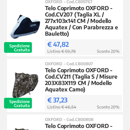
OXFORD - Cod.C800767
Telo Coprimoto OXFORD -
Cod.CV207 (Taglia XL /
277x103x141 CM / Modello
Aquatex / Con Parabrezza e
Bauletto)
€ 47,82
Spedizione
Gratuita
Listino
€ 59,78
Sconto 20%
OXFORD - Cod.C800807
Telo Coprimoto OXFORD -
Cod.CV211 (Taglia S / Misure
203X83X119 CM / Modello
Aquatex Camo)
€ 37,23
Spedizione
Gratuita
Listino
€ 46,54
Sconto 20%
OXFORD - Cod.C800808
Telo Coprimoto OXFORD -