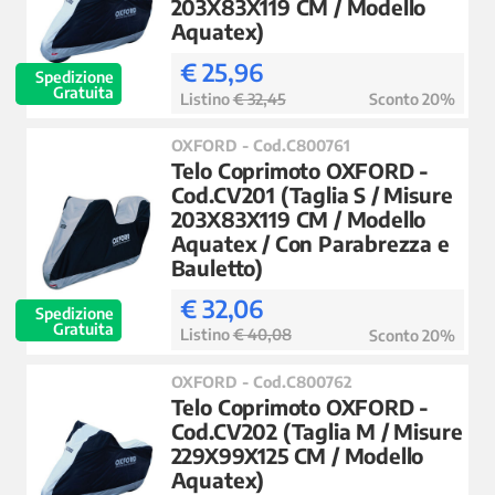
203X83X119 CM / Modello
Aquatex)
€ 25,96
Spedizione
Gratuita
Listino
€ 32,45
Sconto 20%
OXFORD - Cod.C800761
Telo Coprimoto OXFORD -
Cod.CV201 (Taglia S / Misure
203X83X119 CM / Modello
Aquatex / Con Parabrezza e
Bauletto)
€ 32,06
Spedizione
Gratuita
Listino
€ 40,08
Sconto 20%
OXFORD - Cod.C800762
Telo Coprimoto OXFORD -
Cod.CV202 (Taglia M / Misure
229X99X125 CM / Modello
Aquatex)