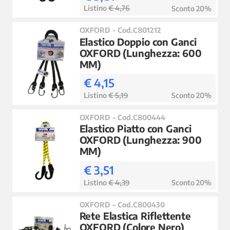
Listino
€ 4,76
Sconto 20%
OXFORD - Cod.C801212
Elastico Doppio con Ganci
OXFORD (Lunghezza: 600
MM)
€ 4,15
Listino
€ 5,19
Sconto 20%
OXFORD - Cod.C800444
Elastico Piatto con Ganci
OXFORD (Lunghezza: 900
MM)
€ 3,51
Listino
€ 4,39
Sconto 20%
OXFORD - Cod.C800430
Rete Elastica Riflettente
OXFORD (Colore Nero)