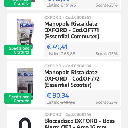
Gratuita
Listino
€ 151,46
Sconto 25%
OXFORD - Cod.C800561
Manopole Riscaldate
OXFORD - Cod.OF771
(Essential Commuter)
€ 49,41
Spedizione
Gratuita
Listino
€ 65,88
Sconto 25%
OXFORD - Cod.C800534
Manopole Riscaldate
OXFORD - Cod.OF772
(Essential Scooter)
€ 80,34
Spedizione
Gratuita
Listino
€ 107,12
Sconto 25%
OXFORD - Cod.C800246
Bloccadisco OXFORD - Boss
Alarm OF3 - Arco 16 mm