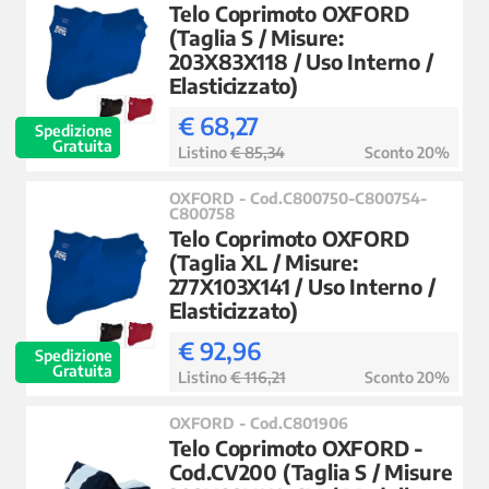
Telo Coprimoto OXFORD
(Taglia S / Misure:
203X83X118 / Uso Interno /
Elasticizzato)
€ 68,27
Spedizione
Gratuita
Listino
€ 85,34
Sconto 20%
OXFORD - Cod.C800750-C800754-
C800758
Telo Coprimoto OXFORD
(Taglia XL / Misure:
277X103X141 / Uso Interno /
Elasticizzato)
€ 92,96
Spedizione
Gratuita
Listino
€ 116,21
Sconto 20%
OXFORD - Cod.C801906
Telo Coprimoto OXFORD -
Cod.CV200 (Taglia S / Misure