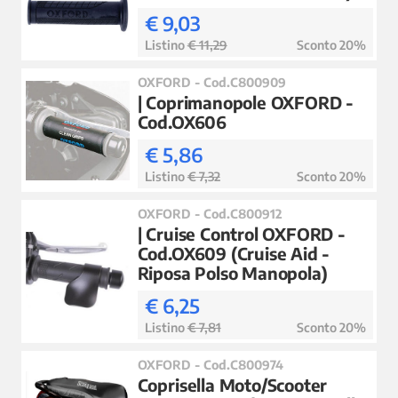
€ 9,03
Listino
€ 11,29
Sconto 20%
OXFORD - Cod.C800909
| Coprimanopole OXFORD -
Cod.OX606
€ 5,86
Listino
€ 7,32
Sconto 20%
OXFORD - Cod.C800912
| Cruise Control OXFORD -
Cod.OX609 (Cruise Aid -
Riposa Polso Manopola)
€ 6,25
Listino
€ 7,81
Sconto 20%
OXFORD - Cod.C800974
Coprisella Moto/Scooter