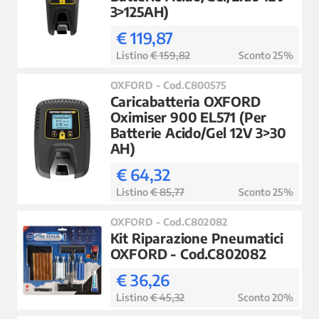
3>125AH)
€ 119,87
Listino
€ 159,82
Sconto 25%
OXFORD - Cod.C800575
Caricabatteria OXFORD
Oximiser 900 EL571 (Per
Batterie Acido/Gel 12V 3>30
AH)
€ 64,32
Listino
€ 85,77
Sconto 25%
OXFORD - Cod.C802082
Kit Riparazione Pneumatici
OXFORD - Cod.C802082
€ 36,26
Listino
€ 45,32
Sconto 20%