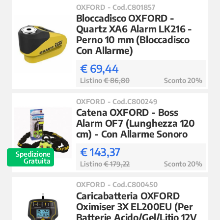
OXFORD - Cod.C801857
Bloccadisco OXFORD -
Quartz XA6 Alarm LK216 -
Perno 10 mm (Bloccadisco
Con Allarme)
€ 69,44
Listino
€ 86,80
Sconto 20%
OXFORD - Cod.C800249
Catena OXFORD - Boss
Alarm OF7 (Lunghezza 120
cm) - Con Allarme Sonoro
€ 143,37
Spedizione
Gratuita
Listino
€ 179,22
Sconto 20%
OXFORD - Cod.C800450
Caricabatteria OXFORD
Oximiser 3X EL200EU (Per
Batterie Acido/Gel/Litio 12V