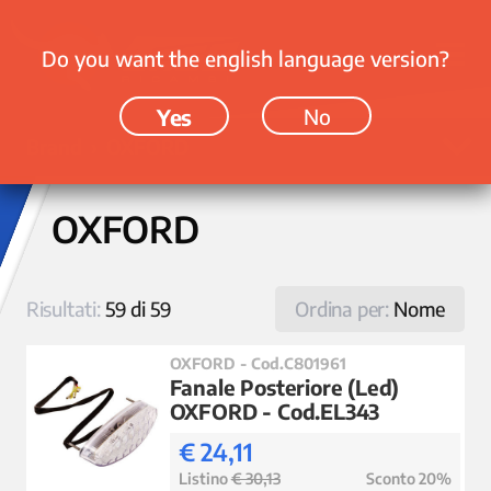
Do you want the english language version?
Yes
No
Brand › OXFORD
OXFORD
Risultati:
59 di 59
Ordina per:
Nome
OXFORD - Cod.C801961
Fanale Posteriore (Led)
OXFORD - Cod.EL343
€ 24,11
Listino
€ 30,13
Sconto 20%