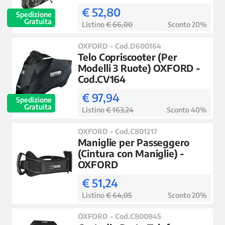
€ 52,80
Spedizione
Gratuita
Listino
€ 66,00
Sconto 20%
OXFORD - Cod.D600164
Telo Copriscooter (Per
Modelli 3 Ruote) OXFORD -
Cod.CV164
€ 97,94
Spedizione
Gratuita
Listino
€ 163,24
Sconto 40%
OXFORD - Cod.C801217
Maniglie per Passeggero
(Cintura con Maniglie) -
OXFORD
€ 51,24
Listino
€ 64,05
Sconto 20%
OXFORD - Cod.C800845