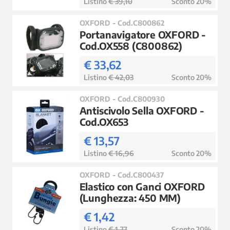
Listino
€ 39,10
Sconto 20%
OXFORD - Cod.C800862
Portanavigatore OXFORD -
Cod.OX558 (C800862)
€ 33,62
Listino
€ 42,03
Sconto 20%
OXFORD - Cod.C800930
Antiscivolo Sella OXFORD -
Cod.OX653
€ 13,57
Listino
€ 16,96
Sconto 20%
OXFORD - Cod.C800437
Elastico con Ganci OXFORD
(Lunghezza: 450 MM)
€ 1,42
Listino
€ 1,77
Sconto 20%