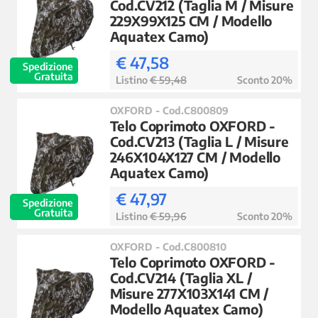
Cod.CV212 (Taglia M / Misure
229X99X125 CM / Modello
Aquatex Camo)
€ 47,58
Spedizione
Gratuita
Listino
€ 59,48
Sconto 20%
OXFORD - Cod.C800809
Telo Coprimoto OXFORD -
Cod.CV213 (Taglia L / Misure
246X104X127 CM / Modello
Aquatex Camo)
€ 47,97
Spedizione
Gratuita
Listino
€ 59,96
Sconto 20%
OXFORD - Cod.C800810
Telo Coprimoto OXFORD -
Cod.CV214 (Taglia XL /
Misure 277X103X141 CM /
Modello Aquatex Camo)