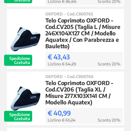
Listino
€ 36,66
Sconto 20%
OXFORD - Cod.C800765
Telo Coprimoto OXFORD -
Cod.CV205 (Taglia L / Misure
246X104X127 CM / Modello
Aquatex / Con Parabrezza e
Bauletto)
€ 43,43
Spedizione
Gratuita
Listino
€ 54,29
Sconto 20%
OXFORD - Cod.C800766
Telo Coprimoto OXFORD -
Cod.CV206 (Taglia XL /
Misure 277X103X141 CM /
Modello Aquatex)
€ 40,99
Spedizione
Gratuita
Listino
€ 51,24
Sconto 20%