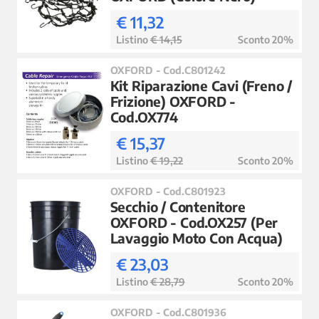
€ 11,32
Listino
€ 14,15
Sconto 20%
OXFORD - Cod.C801242
Kit Riparazione Cavi (Freno /
Frizione) OXFORD -
Cod.OX774
€ 15,37
Listino
€ 19,22
Sconto 20%
OXFORD - Cod.C801923
Secchio / Contenitore
OXFORD - Cod.OX257 (Per
Lavaggio Moto Con Acqua)
€ 23,03
Listino
€ 28,79
Sconto 20%
OXFORD - Cod.C801936