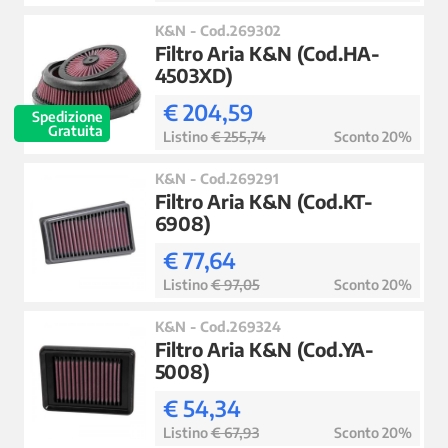
K&N - Cod.269302
Filtro Aria K&N (Cod.HA-
4503XD)
€ 204,59
Spedizione
Gratuita
Listino
€ 255,74
Sconto 20%
K&N - Cod.269291
Filtro Aria K&N (Cod.KT-
6908)
€ 77,64
Listino
€ 97,05
Sconto 20%
K&N - Cod.269324
Filtro Aria K&N (Cod.YA-
5008)
€ 54,34
Listino
€ 67,93
Sconto 20%