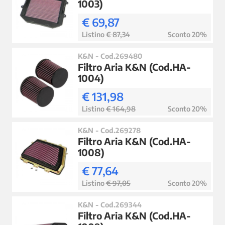
1003)
€ 69,87
Listino
€ 87,34
Sconto 20%
K&N - Cod.269480
Filtro Aria K&N (Cod.HA-
1004)
€ 131,98
Listino
€ 164,98
Sconto 20%
K&N - Cod.269278
Filtro Aria K&N (Cod.HA-
1008)
€ 77,64
Listino
€ 97,05
Sconto 20%
K&N - Cod.269344
Filtro Aria K&N (Cod.HA-