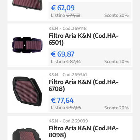
€ 62,09
Listino
€ 77,62
Sconto 20%
K&N - Cod.269118
Filtro Aria K&N (Cod.HA-
6501)
€ 69,87
Listino
€ 87,34
Sconto 20%
K&N - Cod.269341
Filtro Aria K&N (Cod.HA-
6708)
€ 77,64
Listino
€ 97,05
Sconto 20%
K&N - Cod.269039
Filtro Aria K&N (Cod.HA-
8098)