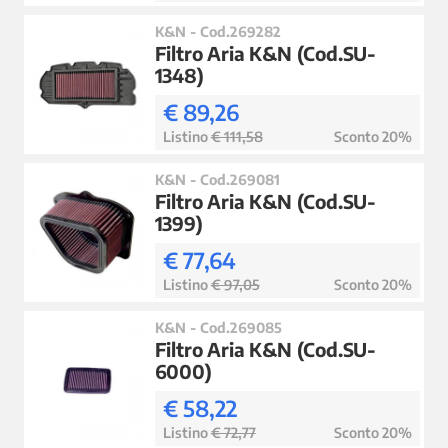
K&N - Cod.269282
Filtro Aria K&N (Cod.SU-
1348)
€ 89,26
Listino
€ 111,58
Sconto 20%
K&N - Cod.269081
Filtro Aria K&N (Cod.SU-
1399)
€ 77,64
Listino
€ 97,05
Sconto 20%
K&N - Cod.269085
Filtro Aria K&N (Cod.SU-
6000)
€ 58,22
Listino
€ 72,77
Sconto 20%