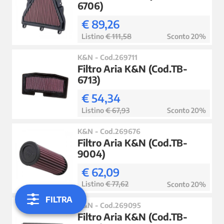
6706)
€ 89,26
Listino
€ 111,58
Sconto 20%
K&N - Cod.269711
Filtro Aria K&N (Cod.TB-
6713)
€ 54,34
Listino
€ 67,93
Sconto 20%
K&N - Cod.269676
Filtro Aria K&N (Cod.TB-
9004)
€ 62,09
Listino
€ 77,62
Sconto 20%
FILTRA
K&N - Cod.269095
Filtro Aria K&N (Cod.TB-