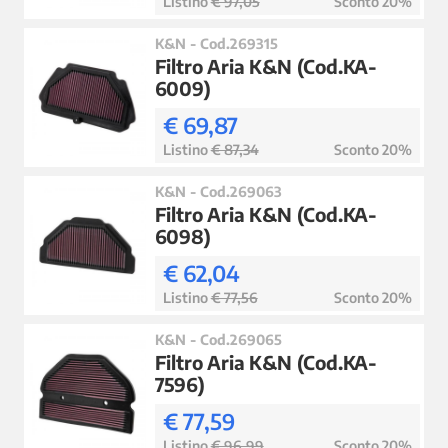
Listino
€ 97,05
Sconto 20%
K&N - Cod.269315
Filtro Aria K&N (Cod.KA-
6009)
€ 69,87
Listino
€ 87,34
Sconto 20%
K&N - Cod.269063
Filtro Aria K&N (Cod.KA-
6098)
€ 62,04
Listino
€ 77,56
Sconto 20%
K&N - Cod.269065
Filtro Aria K&N (Cod.KA-
7596)
€ 77,59
Listino
€ 96,99
Sconto 20%