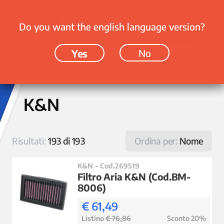
Do you want the english language version?
Yes
No
Brand › K&N
K&N
Risultati:
193 di 193
Ordina per:
Nome
K&N - Cod.269519
Filtro Aria K&N (Cod.BM-
8006)
€ 61,49
Listino
€ 76,86
Sconto 20%