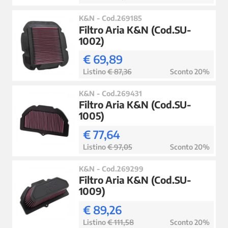
K&N - Cod.269185
Filtro Aria K&N (Cod.SU-
1002)
€ 69,89
Listino
€ 87,36
Sconto 20%
K&N - Cod.269431
Filtro Aria K&N (Cod.SU-
1005)
€ 77,64
Listino
€ 97,05
Sconto 20%
K&N - Cod.269299
Filtro Aria K&N (Cod.SU-
1009)
€ 89,26
Listino
€ 111,58
Sconto 20%