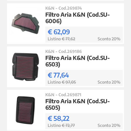
K&N - Cod.269874
Filtro Aria K&N (Cod.SU-
6006)
€ 62,09
Listino
€ 77,62
Sconto 20%
K&N - Cod.269186
Filtro Aria K&N (Cod.SU-
6503)
€ 77,64
Listino
€ 97,05
Sconto 20%
K&N - Cod.269871
Filtro Aria K&N (Cod.SU-
6505)
€ 58,22
Listino
€ 72,77
Sconto 20%