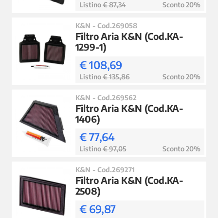
Listino
€ 87,34
Sconto 20%
K&N - Cod.269058
Filtro Aria K&N (Cod.KA-
1299-1)
€ 108,69
Listino
€ 135,86
Sconto 20%
K&N - Cod.269562
Filtro Aria K&N (Cod.KA-
1406)
€ 77,64
Listino
€ 97,05
Sconto 20%
K&N - Cod.269271
Filtro Aria K&N (Cod.KA-
2508)
€ 69,87