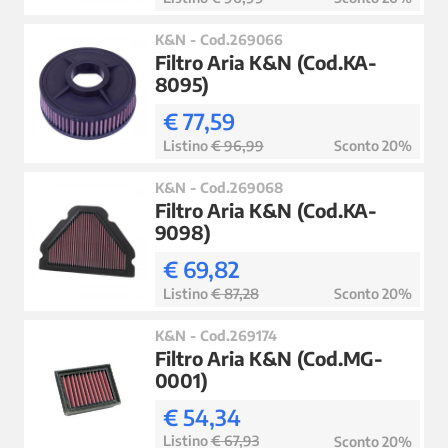
K&N - Cod.269066
Filtro Aria K&N (Cod.KA-
8095)
€ 77,59
Listino
€ 96,99
Sconto 20%
K&N - Cod.269068
Filtro Aria K&N (Cod.KA-
9098)
€ 69,82
Listino
€ 87,28
Sconto 20%
K&N - Cod.269174
Filtro Aria K&N (Cod.MG-
0001)
€ 54,34
Listino
€ 67,93
Sconto 20%