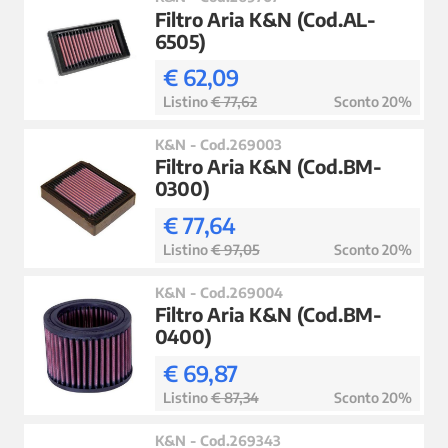
Filtro Aria K&N (Cod.AL-
6505)
€ 62,09
Listino
€ 77,62
Sconto 20%
K&N - Cod.269003
Filtro Aria K&N (Cod.BM-
0300)
€ 77,64
Listino
€ 97,05
Sconto 20%
K&N - Cod.269004
Filtro Aria K&N (Cod.BM-
0400)
€ 69,87
Listino
€ 87,34
Sconto 20%
K&N - Cod.269343