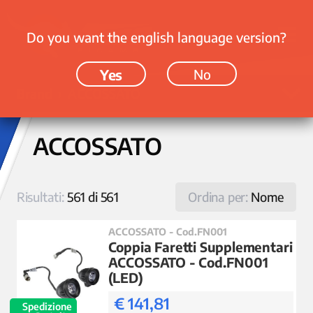
Do you want the english language version?
Yes
No
Brand › ACCOSSATO
ACCOSSATO
Risultati:
561 di 561
Ordina per:
Nome
ACCOSSATO - Cod.FN001
Coppia Faretti Supplementari
ACCOSSATO - Cod.FN001
(LED)
€ 141,81
Spedizione