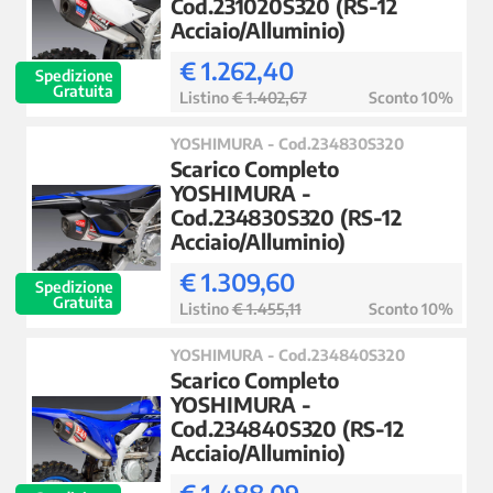
Cod.231020S320 (RS-12
Acciaio/Alluminio)
€ 1.262,40
Spedizione
Gratuita
Listino
€ 1.402,67
Sconto 10%
YOSHIMURA - Cod.234830S320
Scarico Completo
YOSHIMURA -
Cod.234830S320 (RS-12
Acciaio/Alluminio)
€ 1.309,60
Spedizione
Gratuita
Listino
€ 1.455,11
Sconto 10%
YOSHIMURA - Cod.234840S320
Scarico Completo
YOSHIMURA -
Cod.234840S320 (RS-12
Acciaio/Alluminio)