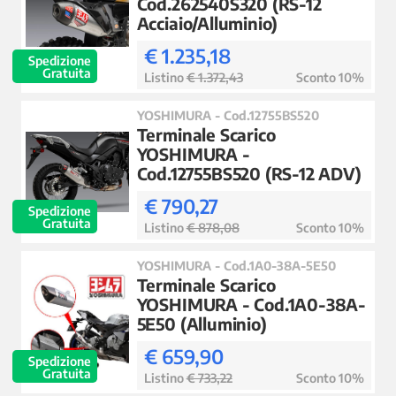
Cod.262540S320 (RS-12
Acciaio/Alluminio)
€ 1.235,18
Spedizione
Gratuita
Listino
€ 1.372,43
Sconto 10%
YOSHIMURA - Cod.12755BS520
Terminale Scarico
YOSHIMURA -
Cod.12755BS520 (RS-12 ADV)
€ 790,27
Spedizione
Gratuita
Listino
€ 878,08
Sconto 10%
YOSHIMURA - Cod.1A0-38A-5E50
Terminale Scarico
YOSHIMURA - Cod.1A0-38A-
5E50 (Alluminio)
€ 659,90
Spedizione
Gratuita
Listino
€ 733,22
Sconto 10%