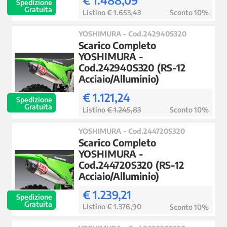
€ 1.488,09
Spedizione
Gratuita
Listino
€ 1.653,43
Sconto 10%
YOSHIMURA - Cod.242940S320
Scarico Completo
YOSHIMURA -
Cod.242940S320 (RS-12
Acciaio/Alluminio)
€ 1.121,24
Spedizione
Gratuita
Listino
€ 1.245,83
Sconto 10%
YOSHIMURA - Cod.244720S320
Scarico Completo
YOSHIMURA -
Cod.244720S320 (RS-12
Acciaio/Alluminio)
€ 1.239,21
Spedizione
Gratuita
Listino
€ 1.376,90
Sconto 10%