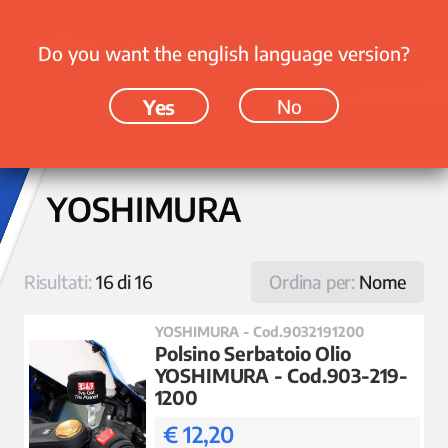
Do you want the english language version?
Yes
No
Brand › YOSHIMURA
YOSHIMURA
Risultati:
16 di 16
Ordina per:
Nome
YOSHIMURA - Cod.9032191200
Polsino Serbatoio Olio
YOSHIMURA - Cod.903-219-
1200
€ 12,20