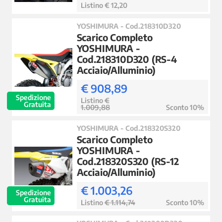
Listino € 12,20
YOSHIMURA - Cod.218310D320
Scarico Completo
YOSHIMURA -
Cod.218310D320 (RS-4
Acciaio/Alluminio)
€ 908,89
Spedizione
Listino
€
Gratuita
1.009,88
Sconto 10%
YOSHIMURA - Cod.218320S320
Scarico Completo
YOSHIMURA -
Cod.218320S320 (RS-12
Acciaio/Alluminio)
€ 1.003,26
Spedizione
Gratuita
Listino
€ 1.114,74
Sconto 10%