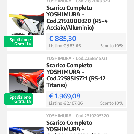
YOSHIMURA - Cod.219200D320
Scarico Completo
YOSHIMURA -
Cod.219200D320 (RS-4
Acciaio/Alluminio)
€ 885,30
Spedizione
Gratuita
Listino
€ 983,66
Sconto 10%
YOSHIMURA - Cod.225851S721
Scarico Completo
YOSHIMURA -
Cod.225851S721 (RS-12
Titanio)
€ 1.969,08
Spedizione
Gratuita
Listino
€ 2.187,86
Sconto 10%
YOSHIMURA - Cod.231020S320
Scarico Completo
YOSHIMURA -