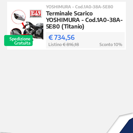
YOSHIMURA - Cod.1A0-38A-5E80
Terminale Scarico
YOSHIMURA - Cod.1A0-38A-
5E80 (Titanio)
€ 734,56
Spedizione
Gratuita
Listino
€ 816,18
Sconto 10%