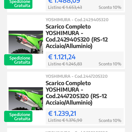
€ 1.488,09
Spedizione
Gratuita
Listino
€ 1.653,43
Sconto 10%
YOSHIMURA - Cod.242940S320
Scarico Completo
YOSHIMURA -
Cod.242940S320 (RS-12
Acciaio/Alluminio)
€ 1.121,24
Spedizione
Gratuita
Listino
€ 1.245,83
Sconto 10%
YOSHIMURA - Cod.244720S320
Scarico Completo
YOSHIMURA -
Cod.244720S320 (RS-12
Acciaio/Alluminio)
€ 1.239,21
Spedizione
Gratuita
Listino
€ 1.376,90
Sconto 10%