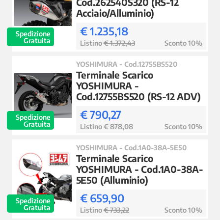
Cod.262540S320 (RS-12
Acciaio/Alluminio)
€ 1.235,18
Spedizione
Gratuita
Listino
€ 1.372,43
Sconto 10%
YOSHIMURA - Cod.12755BS520
Terminale Scarico
YOSHIMURA -
Cod.12755BS520 (RS-12 ADV)
€ 790,27
Spedizione
Gratuita
Listino
€ 878,08
Sconto 10%
YOSHIMURA - Cod.1A0-38A-5E50
Terminale Scarico
YOSHIMURA - Cod.1A0-38A-
5E50 (Alluminio)
€ 659,90
Spedizione
Gratuita
Listino
€ 733,22
Sconto 10%