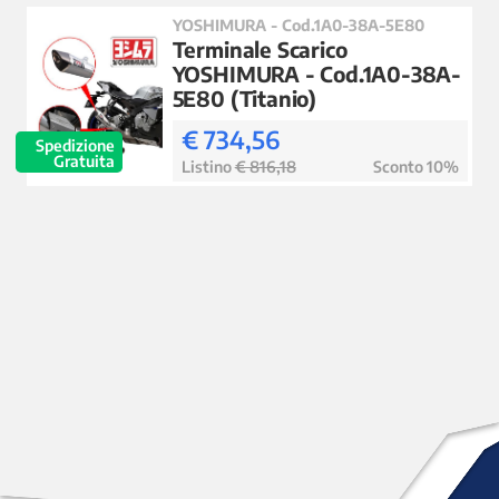
YOSHIMURA - Cod.1A0-38A-5E80
Terminale Scarico
YOSHIMURA - Cod.1A0-38A-
5E80 (Titanio)
€ 734,56
Spedizione
Gratuita
Listino
€ 816,18
Sconto 10%