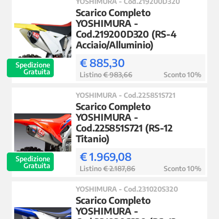
YOSHIMURA - Cod.219200D320
Scarico Completo
YOSHIMURA -
Cod.219200D320 (RS-4
Acciaio/Alluminio)
€ 885,30
Spedizione
Gratuita
Listino
€ 983,66
Sconto 10%
YOSHIMURA - Cod.225851S721
Scarico Completo
YOSHIMURA -
Cod.225851S721 (RS-12
Titanio)
€ 1.969,08
Spedizione
Gratuita
Listino
€ 2.187,86
Sconto 10%
YOSHIMURA - Cod.231020S320
Scarico Completo
YOSHIMURA -