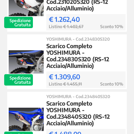
Cod.231020S320 (RS-12
Acciaio/Alluminio)
€ 1.262,40
Spedizione
Gratuita
Listino
€ 1.402,67
Sconto 10%
YOSHIMURA - Cod.234830S320
Scarico Completo
YOSHIMURA -
Cod.234830S320 (RS-12
Acciaio/Alluminio)
€ 1.309,60
Spedizione
Gratuita
Listino
€ 1.455,11
Sconto 10%
YOSHIMURA - Cod.234840S320
Scarico Completo
YOSHIMURA -
Cod.234840S320 (RS-12
Acciaio/Alluminio)