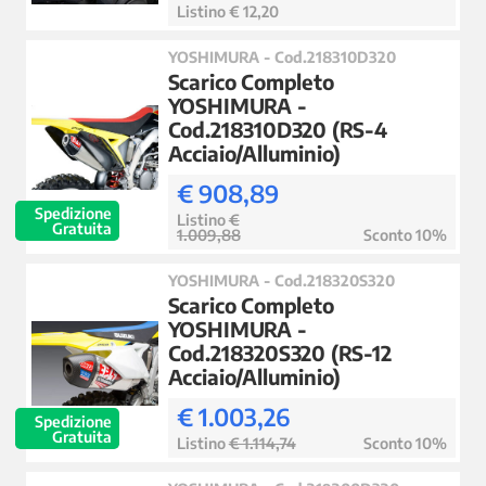
Listino € 12,20
YOSHIMURA - Cod.218310D320
Scarico Completo
YOSHIMURA -
Cod.218310D320 (RS-4
Acciaio/Alluminio)
€ 908,89
Spedizione
Listino
€
Gratuita
1.009,88
Sconto 10%
YOSHIMURA - Cod.218320S320
Scarico Completo
YOSHIMURA -
Cod.218320S320 (RS-12
Acciaio/Alluminio)
€ 1.003,26
Spedizione
Gratuita
Listino
€ 1.114,74
Sconto 10%