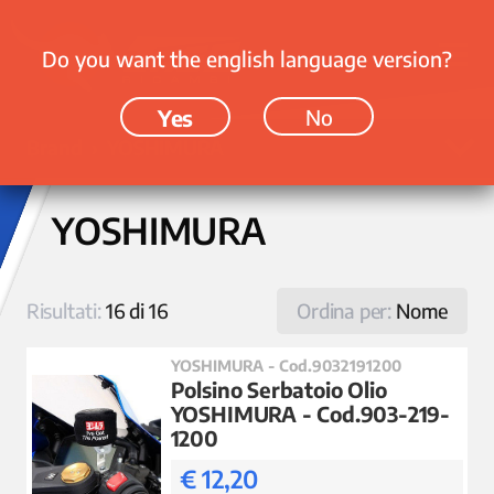
Do you want the english language version?
Yes
No
Brand › YOSHIMURA
YOSHIMURA
Risultati:
16 di 16
Ordina per:
Nome
YOSHIMURA - Cod.9032191200
Polsino Serbatoio Olio
YOSHIMURA - Cod.903-219-
1200
€ 12,20